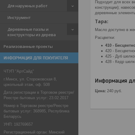
Подходит для всех в
Для наружных работ
конструкции); навес
деревянные элементы
Инструмент
Тара:
Деревянные пазлы и
Масло доступно в же
конструкторы из дерева
Расцветки:
410 - Бесцветн
Реализованные проекты
420 - Бесцветн
425 - Дуб шелк
ИНФОРМАЦИЯ ДЛЯ ПОКУПАТЕЛЯ
428 - Кедр шел
ЧТУП "АртСайд"
г.Минск, ул. Сторожовская 8,
Информация дл
цокольный этаж, оф. 508
Цена:
240
руб.
Дата регистрации в Торговом реестре/
Реестре бытовых услуг: 23.02.2017
Номер в Торговом реестре/Реестре
бытовых услуг: 368985, Республика
Беларусь
УНП: 192769657
Регистрационный орган: Минский