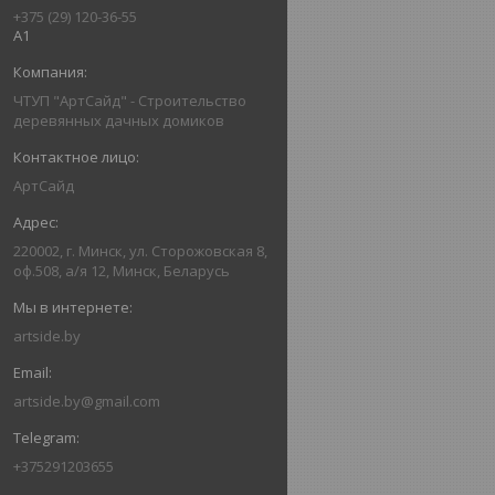
+375 (29) 120-36-55
А1
ЧТУП "АртСайд" - Строительство
деревянных дачных домиков
АртСайд
220002, г. Минск, ул. Сторожовская 8,
оф.508, а/я 12, Минск, Беларусь
artside.by
artside.by@gmail.com
+375291203655