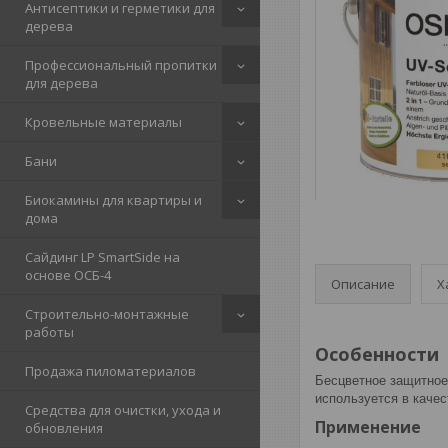
Антисептики и герметики для
дерева
Профессиональный пропитки
для дерева
Кровельные материалы
Бани
Биокамины для квартиры и
дома
Сайдинг LP SmartSide на
основе ОСБ-4
Описание
Х
Строительно-монтажные
работы
Особенности
Продажа пиломатериалов
Бесцветное защитно
используется в каче
Средства для очистки, ухода и
Применение
обновления