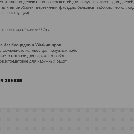
ертикальных деревянных поверхностей для наружных работ: для дверей
ов для автомобилей, деревянных фасадов, балконов, заборов, пергол, 
 и конструкции).
стяной таре объёмом 0,75 л.
ое без биоцидов и УФ-Фильтров
ое шелковисто-матовое для наружных работ
овисто-матовое для наружных работ
ковисто-матовое для наружных работ
я заказа