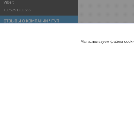
+375291203655
ОТЗЫВЫ О КОМПАНИИ ЧТУП
"АРТСАЙД" - СТРОИТЕЛЬСТВО
ДЕРЕВЯННЫХ ДАЧНЫХ ДОМИКОВ
16.10.2025
Мы используем файлы cookie
наталья
Отлично
Настольный биокамин
Прометей
Зажигалка Silver 18см для
каминов
Топливо для биокаминов
«Экопламя» 1л с дозатором
Хорошее
обслуживание