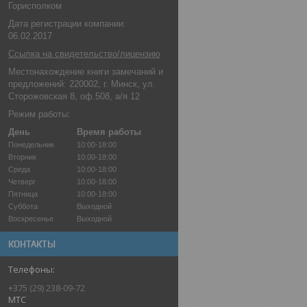
Горисполком
Дата регистрации компании:
06.02.2017
Ссылка на свидетельство/лицензию
Местонахождение книги замечаний и
предложений: 220002, г. Минск, ул.
Сторожовская 8, оф.508, а/я 12
Режим работы:
День
Время работы
Понедельник
10:00-18:00
Вторник
10:00-18:00
Среда
10:00-18:00
Четверг
10:00-18:00
Пятница
10:00-18:00
Суббота
Выходной
Воскресенье
Выходной
КОНТАКТЫ
+375 (29) 238-09-72
МТС