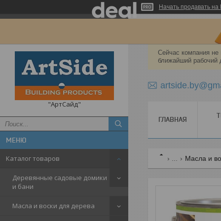
Начать продавать на 
Сейчас компания не 
ближайший рабочий 
artside.by@gm
"АртСайд"
Т
ГЛАВНАЯ
Каталог товаров
...
Масла и во
Деревянные садовые домики
и бани
Масла и воски для дерева