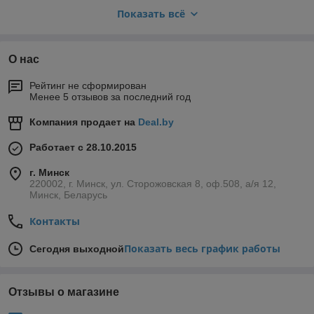
Металлочерепица – разновидности
Показать всё
покрытий и структура листа
Металлочерепица из сырья этого бренда очень разная, но
О нас
впечатляющая. Есть три вида сырья:
Стальной бархат. Перед вами инновационный
Рейтинг не сформирован
кровельный материал премиум-качества. От
Менее 5 отзывов за последний год
предыдущего отличается матовой поверхностью. Это
достойный аналог натуральной черепицы, который
Компания продает на
Deal.by
может украсить ваш дом или административное здание
на долгие годы.
Работает с 28.10.2015
Стальной шелк. Это принципиально новый подход к
г. Минск
пониманию кровли. Впервые вы можете купить
220002, г. Минск, ул. Сторожовская 8, оф.508, а/я 12,
эстетичную металлочерепицу с оптимальными
Минск, Беларусь
показателями прочности, долговечности в рассрочку.
Можно заказать кровлю с учетом климатических
Контакты
особенностей региона.
Показать весь график работы
Сегодня выходной
Технические характеристики:
Отзывы о магазине