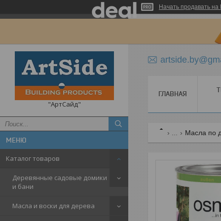
Начать продавать на 
artside.by@gm
Т
ГЛАВНАЯ
"АртСайд"
...
Масла по 
Каталог товаров
Деревянные садовые домики
и бани
Масла и воски для дерева