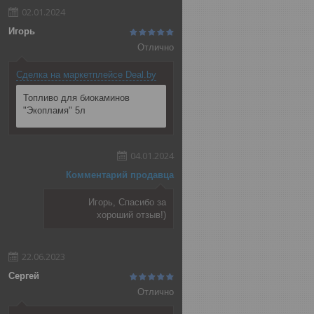
02.01.2024
Игорь
Отлично
Сделка на маркетплейсе Deal.by
Топливо для биокаминов
"Экопламя" 5л
04.01.2024
Комментарий продавца
Игорь, Спасибо за
хороший отзыв!)
22.06.2023
Сергей
Отлично