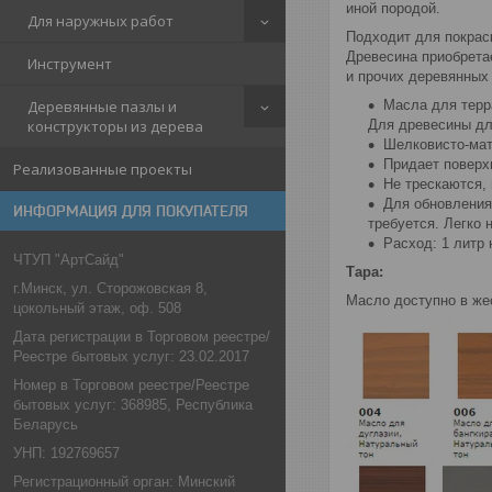
иной породой.
Для наружных работ
Подходит для покрас
Древесина приобрета
Инструмент
и прочих деревянных
Деревянные пазлы и
Масла для терр
конструкторы из дерева
Для древесины дл
Шелковисто-мат
Придает поверх
Реализованные проекты
Не трескаются,
Для обновления
ИНФОРМАЦИЯ ДЛЯ ПОКУПАТЕЛЯ
требуется. Легко 
Расход: 1 литр 
ЧТУП "АртСайд"
Тара:
г.Минск, ул. Сторожовская 8,
Масло доступно в жес
цокольный этаж, оф. 508
Дата регистрации в Торговом реестре/
Реестре бытовых услуг: 23.02.2017
Номер в Торговом реестре/Реестре
бытовых услуг: 368985, Республика
Беларусь
УНП: 192769657
Регистрационный орган: Минский