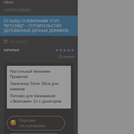
+375291203655
ОТЗЫВЫ О КОМПАНИИ ЧТУП
"АРТСАЙД" - СТРОИТЕЛЬСТВО
ДЕРЕВЯННЫХ ДАЧНЫХ ДОМИКОВ
16.10.2025
наталья
Отлично
Настольный биокамин
Прометей
Зажигалка Silver 18см для
каминов
Топливо для биокаминов
«Экопламя» 1л с дозатором
Хорошее
обслуживание