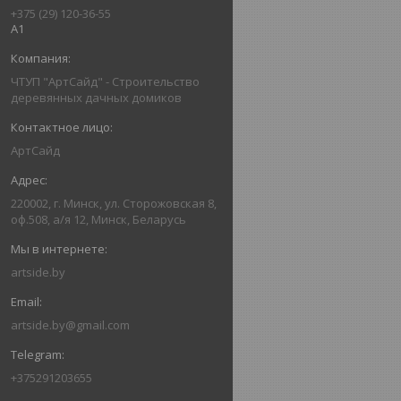
+375 (29) 120-36-55
А1
ЧТУП "АртСайд" - Строительство
деревянных дачных домиков
АртСайд
220002, г. Минск, ул. Сторожовская 8,
оф.508, а/я 12, Минск, Беларусь
artside.by
artside.by@gmail.com
+375291203655