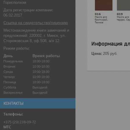
Горисполком
Дата регистрации компании:
06.02.2017
Ссылка на свидетельство/лицензию
Местонахождение книги замечаний и
предложений: 220002, г. Минск, ул.
Сторожовская 8, оф.508, а/я 12
Информация дл
Режим работы:
Цена:
205
руб.
День
Время работы
Понедельник
10:00-18:00
Вторник
10:00-18:00
Среда
10:00-18:00
Четверг
10:00-18:00
Пятница
10:00-18:00
Суббота
Выходной
Воскресенье
Выходной
КОНТАКТЫ
+375 (29) 238-09-72
МТС