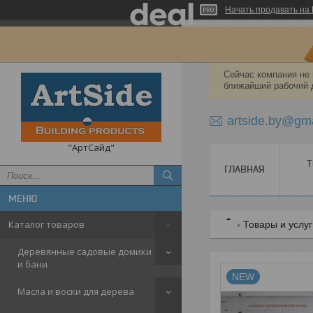
Начать продавать на 
Сейчас компания не 
ближайший рабочий 
artside.by@gm
"АртСайд"
Т
ГЛАВНАЯ
Каталог товаров
Товары и услу
Деревянные садовые домики
и бани
NEW
Масла и воски для дерева