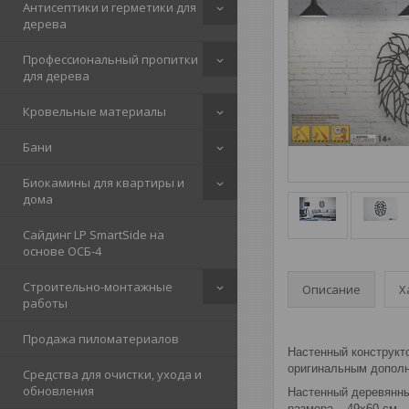
Антисептики и герметики для
дерева
Профессиональный пропитки
для дерева
Кровельные материалы
Бани
Биокамины для квартиры и
дома
Сайдинг LP SmartSide на
основе ОСБ-4
Строительно-монтажные
Описание
Х
работы
Продажа пиломатериалов
Настенный конструкто
оригинальным дополн
Средства для очистки, ухода и
обновления
Настенный деревянны
размера – 49х60 см.