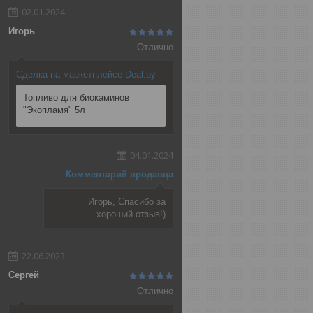
02.01.2024
Игорь
Отлично
Сделка на маркетплейсе Deal.by
Топливо для биокаминов
"Экопламя" 5л
04.01.2024
Комментарий продавца
Игорь, Спасибо за
хороший отзыв!)
22.06.2023
Сергей
Отлично