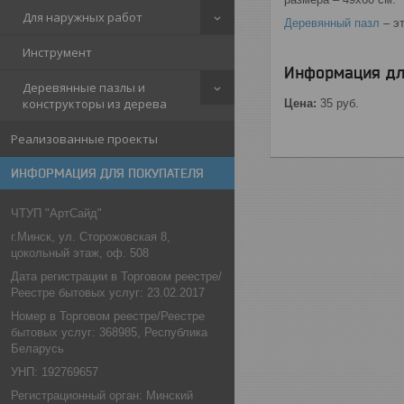
Для наружных работ
Деревянный пазл
– эт
Инструмент
Информация дл
Деревянные пазлы и
конструкторы из дерева
Цена:
35
руб.
Реализованные проекты
ИНФОРМАЦИЯ ДЛЯ ПОКУПАТЕЛЯ
ЧТУП "АртСайд"
г.Минск, ул. Сторожовская 8,
цокольный этаж, оф. 508
Дата регистрации в Торговом реестре/
Реестре бытовых услуг: 23.02.2017
Номер в Торговом реестре/Реестре
бытовых услуг: 368985, Республика
Беларусь
УНП: 192769657
Регистрационный орган: Минский