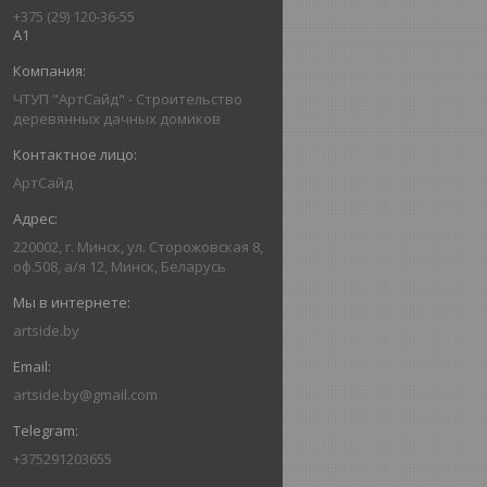
+375 (29) 120-36-55
А1
ЧТУП "АртСайд" - Строительство
деревянных дачных домиков
АртСайд
220002, г. Минск, ул. Сторожовская 8,
оф.508, а/я 12, Минск, Беларусь
artside.by
artside.by@gmail.com
+375291203655