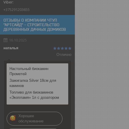
+375291203655
ОТЗЫВЫ О КОМПАНИИ ЧТУП
"АРТСАЙД" - СТРОИТЕЛЬСТВО
ДЕРЕВЯННЫХ ДАЧНЫХ ДОМИКОВ
16.10.2025
наталья
Отлично
Настольный биокамин
Прометей
Зажигалка Silver 18см для
каминов
Топливо для биокаминов
«Экопламя» 1л с дозатором
Хорошее
обслуживание