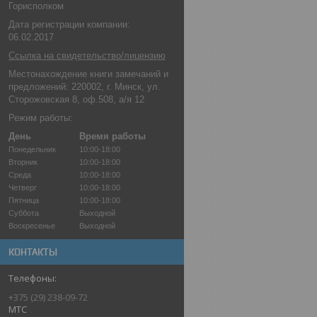
Горисполком
Дата регистрации компании:
06.02.2017
Ссылка на свидетельство/лицензию
Местонахождение книги замечаний и
предложений: 220002, г. Минск, ул.
Сторожовская 8, оф.508, а/я 12
Режим работы:
День
Время работы
Понедельник
10:00-18:00
Вторник
10:00-18:00
Среда
10:00-18:00
Четверг
10:00-18:00
Пятница
10:00-18:00
Суббота
Выходной
Воскресенье
Выходной
КОНТАКТЫ
+375 (29) 238-09-72
МТС