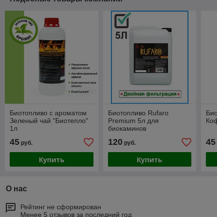
Биотопливо с ароматом
Биотопливо Rufaro
Био
Зеленый чай "Биотепло"
Premium 5л для
Коф
1л
биокаминов
45
120
45
руб.
руб.
Купить
Купить
О нас
Рейтинг не сформирован
Менее 5 отзывов за последний год