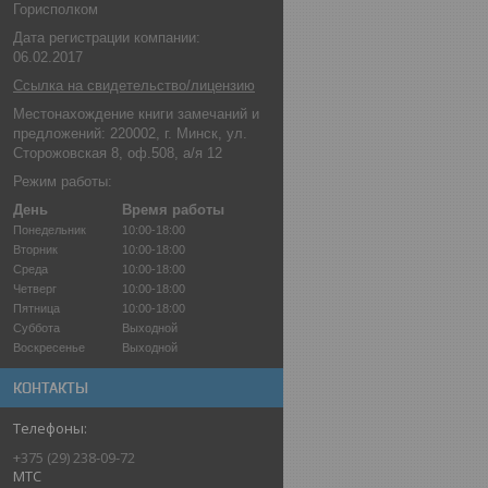
Горисполком
Дата регистрации компании:
06.02.2017
Ссылка на свидетельство/лицензию
Местонахождение книги замечаний и
предложений: 220002, г. Минск, ул.
Сторожовская 8, оф.508, а/я 12
Режим работы:
День
Время работы
Понедельник
10:00-18:00
Вторник
10:00-18:00
Среда
10:00-18:00
Четверг
10:00-18:00
Пятница
10:00-18:00
Суббота
Выходной
Воскресенье
Выходной
КОНТАКТЫ
+375 (29) 238-09-72
МТС