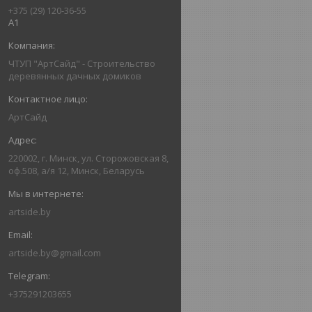
+375 (29) 120-36-55
А1
ЧТУП "АртСайд" - Строительство
деревянных дачных домиков
АртСайд
220002, г. Минск, ул. Сторожовская 8,
оф.508, а/я 12, Минск, Беларусь
artside.by
artside.by@gmail.com
+375291203655