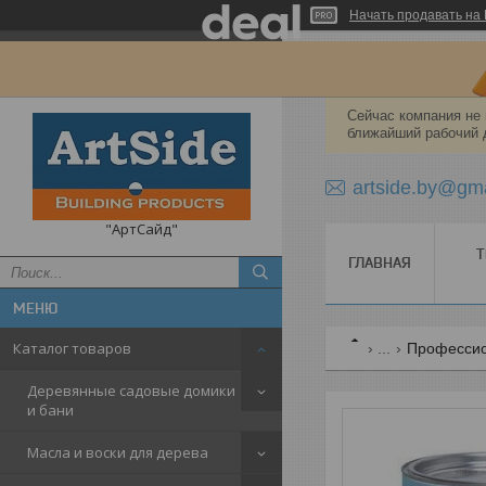
Начать продавать на 
Сейчас компания не 
ближайший рабочий 
artside.by@gm
"АртСайд"
Т
ГЛАВНАЯ
Каталог товаров
...
Профессио
Деревянные садовые домики
и бани
Масла и воски для дерева