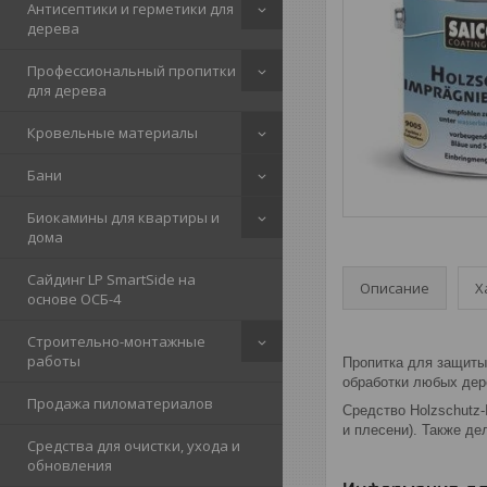
Антисептики и герметики для
дерева
Профессиональный пропитки
для дерева
Кровельные материалы
Бани
Биокамины для квартиры и
дома
Сайдинг LP SmartSide на
Описание
Х
основе ОСБ-4
Строительно-монтажные
работы
Пропитка для защиты
обработки любых дер
Продажа пиломатериалов
Средство Holzschutz-
и плесени). Также де
Средства для очистки, ухода и
обновления