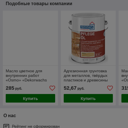
Подобные товары компании
Масло цветное для
Адгезионная грунтовка
Мас
внутренних работ
для металлов, твёрдых
вну
«Osmo» «Dekorwachs
пластиков и древесины
«O
Transparent» 0,75 л.
REMMERS AQUA AG-26-
Сre
285
52,67
31
руб.
руб.
ALLGRUND
Купить
Купить
О нас
Рейтинг не сформирован